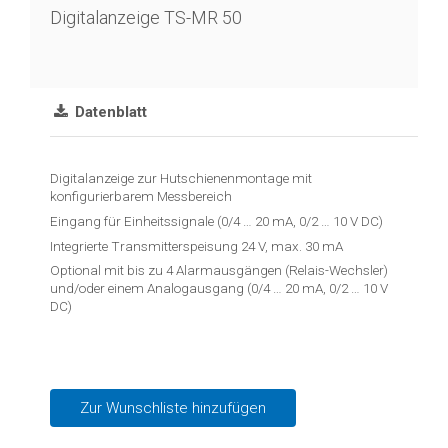
Reedkontakt
Digitalanzeige TS-MR 50
Schwimmerschalter
Schwimmschalter
Datenblatt
Durchfluss
Blende
Digitalanzeige zur Hutschienenmontage mit
konfigurierbarem Messbereich
Kalorimetrisch
Eingang für Einheitssignale (0/4 … 20 mA, 0/2 … 10 V DC)
Temperatur
Integrierte Transmitterspeisung 24 V, max. 30 mA
Optional mit bis zu 4 Alarmausgängen (Relais-Wechsler)
Temperaturtransmitter
und/oder einem Analogausgang (0/4 … 20 mA, 0/2 … 10 V
DC)
Widerstandsthermometer
Industrieelektronik
&
Zur Wunschliste hinzufügen
Zubehör