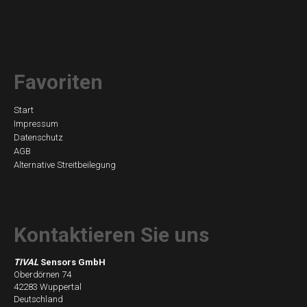
Favoriten
Navigation
Start
Impressum
überspringen
Datenschutz
AGB
Alternative Streitbeilegung
Kontaktieren Sie uns
TIVAL
Sensors GmbH
Oberdörnen 74
42283 Wuppertal
Deutschland