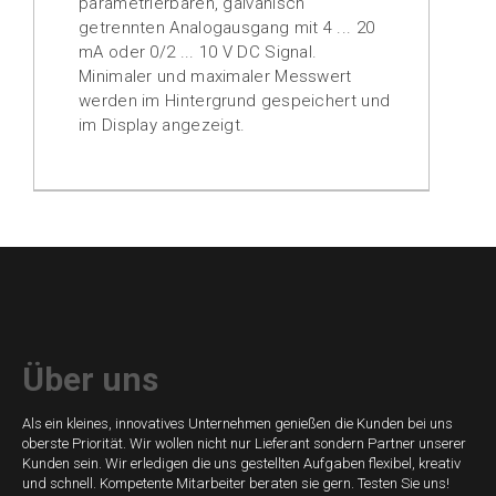
parametrierbaren, galvanisch
getrennten Analogausgang mit 4 ... 20
mA oder 0/2 ... 10 V DC Signal.
Minimaler und maximaler Messwert
werden im Hintergrund gespeichert und
im Display angezeigt.
Über uns
Als ein kleines, innovatives Unternehmen genießen die Kunden bei uns
oberste Priorität. Wir wollen nicht nur Lieferant sondern Partner unserer
Kunden sein. Wir erledigen die uns gestellten Aufgaben flexibel, kreativ
und schnell. Kompetente Mitarbeiter beraten sie gern. Testen Sie uns!