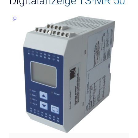
Digitalanzeige TS-MR 50
Niveau
Tauchsonden
Geführtes
Radar
(TDR)
Reed-
Kontakt-
Kette
Knickarm-
Sensor
Vibrationsgrenzschalter
Konduktiver
Niveauwächter