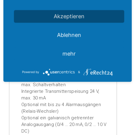
(0)
Grundgenauigkeit 0,1 % ± 1 Digit
Vorgegebene Einheiten: mV, V, mA, A, Ω,
Akzeptieren
kΩ, μS / cm, mS / cm, °C, °F, min-1,
U/min, bar, mbar, hPa, mm, cm, m, %, °, l,
Ltr / Min, m³, m³ / h, ppm, eigene
Ablehnen
Einheiten programmierbar
Simulatorfunktion
Automatische Drahtbrucherkennung im
mehr
Messkreis
Programmierbares Verhalten im
Fehlerfall, Analogausgang zu- oder
Powered by
&
aufsteuernd, Alarmausgänge min. oder
max. Schaltverhalten
Integrierte Transmitterspeisung 24 V,
max. 30 mA
Optional mit bis zu 4 Alarmausgängen
(Relais-Wechsler)
Optional ein galvanisch getrennter
Analogausgang (0/4 … 20 mA, 0/2 … 10 V
DC)