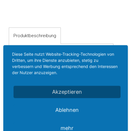
Digitalanzeigen
Trennverstärker
Temperaturmessumformer
Produktbeschreibung
Konfektioniertes
Kabel
Diese Seite nutzt Website-Tracking-Technologien von
Antriebstechnik
Dritten, um ihre Dienste anzubieten, stetig zu
Produktbeschreibung
verbessern und Werbung entsprechend den Interessen
Sanftanlasser
Druckschalter FF 501
der Nutzer anzuzeigen.
Gleichstrombremse
Akzeptieren
Vertriebspartner
Die Druckschalter der Baureihe FF 501
sind mit einem Wechselkontakt
Aktuelles
ausgestattet. Die feine Abstufung der
Ablehnen
Druckbereiche erlaubt eine
Kontakt
präzise Einstellung des Schaltpunktes.
mehr
Anfrageliste
Fein abgestufte Druckbereiche, präzise