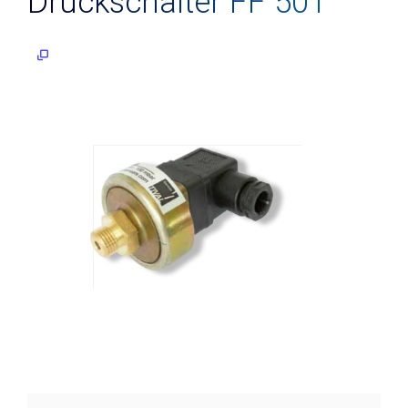
Druckschalter FF 501
Niveau
Tauchsonden
Geführtes
Radar
(TDR)
Reed-
Kontakt-
Kette
Knickarm-
Sensor
Vibrationsgrenzschalter
Konduktiver
Niveauwächter