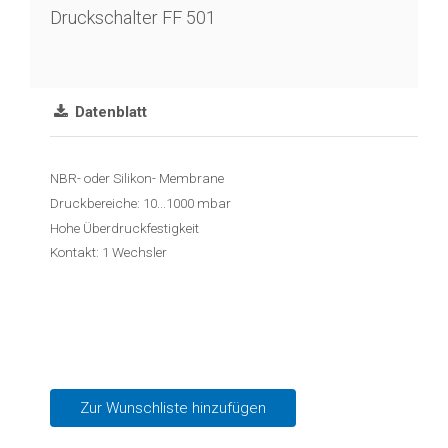
Reedkontakt
Druckschalter FF 501
Schwimmerschalter
Schwimmschalter
Datenblatt
Durchfluss
Blende
NBR- oder Silikon- Membrane
Kalorimetrisch
Druckbereiche: 10...1000 mbar
Hohe Überdruckfestigkeit
Temperatur
Kontakt: 1 Wechsler
Temperaturtransmitter
Widerstandsthermometer
Industrieelektronik
&
Zur Wunschliste hinzufügen
Zubehör