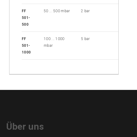
FF
50 ... 500 mbar
2 bar
NBR-
501-
Silik
500
Mem
FF
100 ... 1000
5 bar
NBR-
501-
mbar
Silik
1000
Mem
Über uns