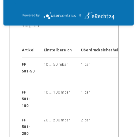
(0)
Einstellung
Hohe maximale Schalthäufigkeit
Powered by
&
Werksseitig eingestellte Ausführungen
möglich
Artikel
Einstellbereich
Überdrucksicherheit
Dich
FF
10 ... 50 mbar
1 bar
NBR-
501-50
Silik
Mem
FF
10 ... 100 mbar
1 bar
NBR-
501-
Silik
100
Mem
FF
20 ... 200 mbar
2 bar
NBR-
501-
Silik
200
Mem