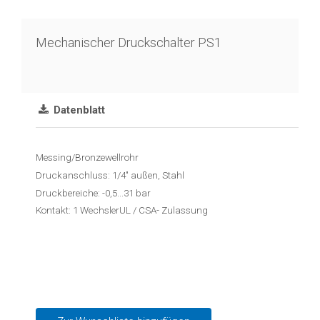
Reedkontakt
Schwimmerschalter
Mechanischer Druckschalter PS1
Schwimmschalter
Durchfluss
Datenblatt
Blende
Kalorimetrisch
Messing/Bronzewellrohr
Temperatur
Druckanschluss: 1/4" außen, Stahl
Druckbereiche: -0,5...31 bar
Temperaturtransmitter
Kontakt: 1 WechslerUL / CSA- Zulassung
Widerstandsthermometer
Industrieelektronik
&
Zubehör