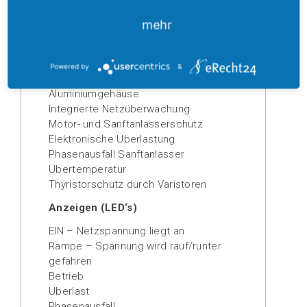
Strombegrenzung
(0)
Integrierter Motorschutz
mehr
Integrierte Bypasskontakte
Start/Stopp mit potentialfreiem Kontakt
Kompakte Abmaße, geringer
Powered by
&
Platzbedarf
Aluminiumgehäuse
Integrierte Netzüberwachung
Motor- und Sanftanlasserschutz
Elektronische Überlastung
Phasenausfall Sanftanlasser
Übertemperatur
Thyristorschutz durch Varistoren
Anzeigen (LED‘s)
EIN – Netzspannung liegt an
Rampe – Spannung wird rauf/runter
gefahren
Betrieb
Überlast
Phasenausfall