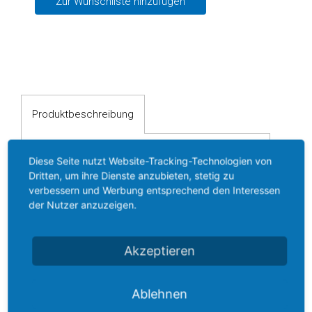
Zur Wunschliste hinzufügen
Digitalanzeigen
Trennverstärker
Temperaturmessumformer
Konfektioniertes
Kabel
Produktbeschreibung
Antriebstechnik
Diese Seite nutzt Website-Tracking-Technologien von
Sanftanlasser
Produktbeschreibung
Dritten, um ihre Dienste anzubieten, stetig zu
verbessern und Werbung entsprechend den Interessen
Gleichstrombremse
Sanftanlasser ESA
der Nutzer anzuzeigen.
Vertriebspartner
3000-A
Aktuelles
Akzeptieren
Vorteile
Kontakt
Ablehnen
Sanft-Start und Sanft-Stopp
Anfrageliste