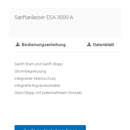
Reedkontakt
Schwimmerschalter
Sanftanlasser ESA 3000-A
Schwimmschalter
Durchfluss
Bedienungsanleitung
Datenblatt
Blende
Kalorimetrisch
Sanft-Start und Sanft-Stopp
Temperatur
Strombegrenzung
Integrierter Motorschutz
Temperaturtransmitter
Integrierte Bypasskontakte
Start/Stopp mit potentialfreiem Kontakt
Widerstandsthermometer
Industrieelektronik
&
Zubehör