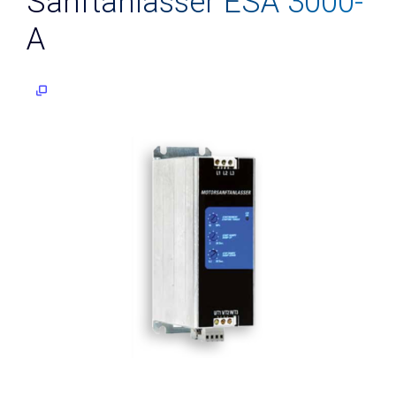
Sanftanlasser ESA 3000-
Niveau
A
Tauchsonden
Geführtes
Radar
(TDR)
Reed-
Kontakt-
Kette
Knickarm-
Sensor
Vibrationsgrenzschalter
Konduktiver
Niveauwächter