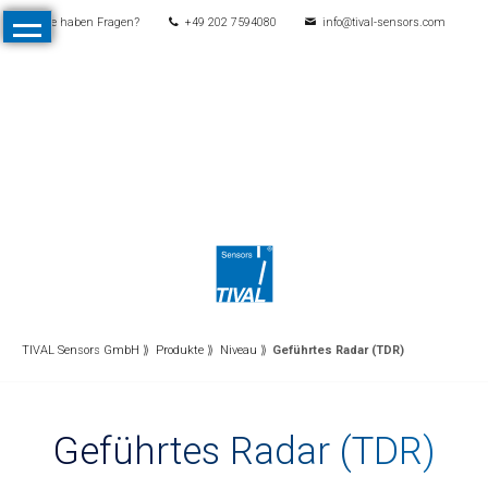
Sie haben Fragen?
+49 202 7594080
info@tival-sensors.com
Navigation
Start
überspringen
Produkte
Alle
Produkte
Druck
Mechanische
Druckschalter
Elektronische
Druckschalter
TIVAL Sensors GmbH
Produkte
Niveau
Geführtes Radar (TDR)
Drucktransmitter
Differenzdrucktransmitter
Geführtes Radar (TDR)
Kontaktmanometer