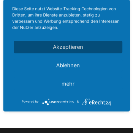
Reedkontakt
TDR Füllstandssensor TS-KFA 2
Diese Seite nutzt Website-Tracking-Technologien von
Schwimmerschalter
Dritten, um ihre Dienste anzubieten, stetig zu
verbessern und Werbung entsprechend den Interessen
Schwimmschalter
der Nutzer anzuzeigen.
Durchfluss
Geführtes Radar mit Messsonde in verschiedenen
Ausführungen
Akzeptieren
Blende
Kontinuierliche Füllstandsmessung und gleichzeitige
Grenzstanderfassung
Kalorimetrisch
Für Flüssigkeiten und pulvrige Feststoffe geeignet
Ablehnen
Keine Einflüsse durch Einbauten im Tank
Temperatur
Schnelle Reaktionszeit von 0,5 sec.
mehr
Temperaturtransmitter
Widerstandsthermometer
Powered by
&
TDR Füllstandssensor TS-KFA 2
Industrieelektronik
&
Zubehör