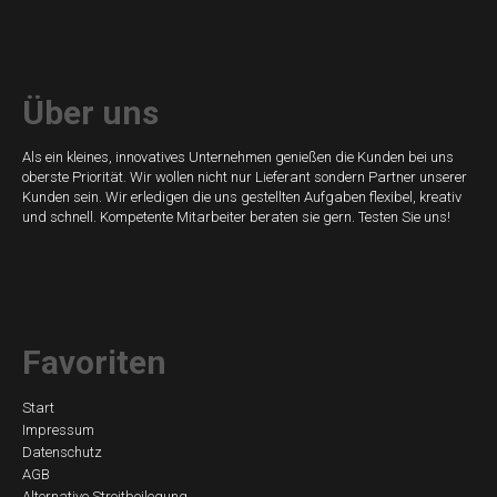
Digitalanzeigen
Trennverstärker
Temperaturmessumformer
Über uns
Konfektioniertes
Als ein kleines, innovatives Unternehmen genießen die Kunden bei uns
Kabel
oberste Priorität. Wir wollen nicht nur Lieferant sondern Partner unserer
Kunden sein. Wir erledigen die uns gestellten Aufgaben flexibel, kreativ
Antriebstechnik
und schnell. Kompetente Mitarbeiter beraten sie gern. Testen Sie uns!
Sanftanlasser
Gleichstrombremse
Vertriebspartner
Favoriten
Aktuelles
Navigation
Start
Impressum
überspringen
Kontakt
Datenschutz
AGB
Anfrageliste
Alternative Streitbeilegung